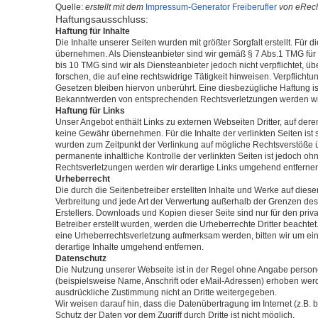
Quelle:
erstellt mit dem
Impressum-Generator Freiberufler
von eRech
Haftungsausschluss:
Haftung für Inhalte
Die Inhalte unserer Seiten wurden mit größter Sorgfalt erstellt. Für d
übernehmen. Als Diensteanbieter sind wir gemäß § 7 Abs.1 TMG für 
bis 10 TMG sind wir als Diensteanbieter jedoch nicht verpflichtet,
forschen, die auf eine rechtswidrige Tätigkeit hinweisen. Verpflic
Gesetzen bleiben hiervon unberührt. Eine diesbezügliche Haftung is
Bekanntwerden von entsprechenden Rechtsverletzungen werden wir
Haftung für Links
Unser Angebot enthält Links zu externen Webseiten Dritter, auf dere
keine Gewähr übernehmen. Für die Inhalte der verlinkten Seiten ist st
wurden zum Zeitpunkt der Verlinkung auf mögliche Rechtsverstöße üb
permanente inhaltliche Kontrolle der verlinkten Seiten ist jedoch 
Rechtsverletzungen werden wir derartige Links umgehend entfernen
Urheberrecht
Die durch die Seitenbetreiber erstellten Inhalte und Werke auf dies
Verbreitung und jede Art der Verwertung außerhalb der Grenzen des
Erstellers. Downloads und Kopien dieser Seite sind nur für den priva
Betreiber erstellt wurden, werden die Urheberrechte Dritter beachtet
eine Urheberrechtsverletzung aufmerksam werden, bitten wir um e
derartige Inhalte umgehend entfernen.
Datenschutz
Die Nutzung unserer Webseite ist in der Regel ohne Angabe pers
(beispielsweise Name, Anschrift oder eMail-Adressen) erhoben werden
ausdrückliche Zustimmung nicht an Dritte weitergegeben.
Wir weisen darauf hin, dass die Datenübertragung im Internet (z.B.
Schutz der Daten vor dem Zugriff durch Dritte ist nicht möglich.